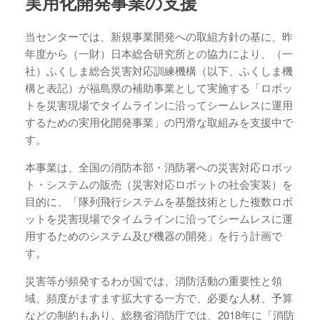
実用化開発事業の支援
当センターでは、新規事業開発への取組方針の基に、昨
年度から（一財）日本総合研究所との協力により、（一
社）ふくしま総合災害対応訓練機構（以下、ふくしま機
構と表記）が福島県の補助事業として実施する「ロボッ
トを災害現場でタイムラインに沿ってシームレスに運用
するための実用化開発事業」の円滑な取組みを支援中で
す。
本事業は、全国の消防本部・消防署への災害対応ロボッ
ト・システムの販売（災害対応ロボットの社会実装）を
目的に、「隊列飛行システムを基盤技術とした複数ロボ
ットを災害現場でタイムラインに沿ってシームレスに運
用するためのシステム及び機器の開発」を行う計画で
す。
災害等が頻発するわが国では、消防活動の重要性と領
域、頻度がますます拡大する一方で、必要な人材、予算
などの制約もあり、総務省消防庁では、2018年に「消防