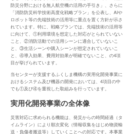
防災分野における無人航空機の活用の手引き」、さらに
「消防防災科学技術高度化戦略プラン」を公表し、AIや
ロボット等の先端技術の活用等に重点を置く方針が示さ
れています。特に、戦略プランでは、先端技術の活用等
に向けて、①利用環境を想定した対応がとられていない
こと、②消防活動での活用シーンに適合していないこ
と、③生活シーンや購入シーンが想定されていないこ
と、④導入効果、費用対効果が明確でないこと、の4項
目が挙げられています。
当センターが支援するふくしま機構の実用化開発事業に
おけるシステム及び機器の開発においては、4項目の中
でも①及び④を重視した取組みを行っています。
実用化開発事業の全体像
災害対応に求められる機能は、発災からの時間経過（タ
イムライン）により順次変化（情報収集をはじめ物資輸
送・負傷者搬送等）していくことへの対応です。本事業