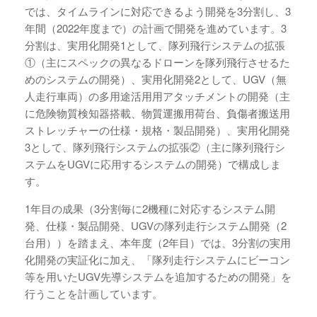
では、タイムラインに対応できるよう開発を3分割し、3
年間（2022年度まで）の計画で開発を進めています。3
分割は、実用化開発1として、隊列飛行システムの拡張
①（主にスペックの異なるドローンを隊列飛行させるた
めのシステムの開発）、実用化開発2として、UGV（無
人走行車両）の多用途活用用アタッチメントの開発（主
に危険物質検知器搭載、物質運搬用荷台、負傷者搬送用
ストレッチャーの仕様・規格・製品開発）、実用化開発
3として、隊列飛行システムの拡張②（主に隊列飛行シ
ステムをUGVに応用するシステムの開発）で構成しま
す。
1年目の成果（3分割毎に2機種に対応するシステム開
発、仕様・製品開発、UGVの隊列走行システム開発（2
台用））を踏まえ、本年度（2年目）では、3分割の実用
化開発の実証化に加え、「隊列走行システムにビーコン
等を用いたUGV先導システムを追加するための開発」を
行うことを計画しています。