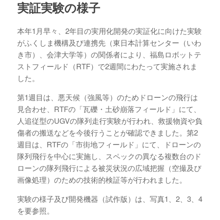
実証実験の様子
本年1月早々、2年目の実用化開発の実証化に向けた実験
がふくしま機構及び連携先（東日本計算センター（いわ
き市）、会津大学等）の関係者により、福島ロボットテ
ストフィールド（RTF）で2週間にわたって実施されま
した。
第1週目は、悪天候（強風等）のためドローンの飛行は
見合わせ、RTFの「瓦礫・土砂崩落フィールド」にて、
人追従型のUGVの隊列走行実験が行われ、救援物資や負
傷者の搬送などを今後行うことが確認できました。第2
週目は、RTFの「市街地フィールド」にて、ドローンの
隊列飛行を中心に実施し、スペックの異なる複数台のド
ローンの隊列飛行による被災状況の広域把握（空撮及び
画像処理）のための技術的検証等が行われました。
実験の様子及び開発機器（試作版）は、写真1、2、3、4
を要参照。