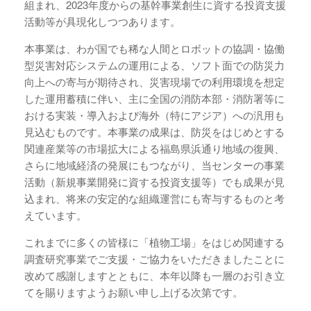
組まれ、2023年度からの基幹事業創生に資する投資支援
活動等が具現化しつつあります。
本事業は、わが国でも稀な人間とロボットの協調・協働
型災害対応システムの運用による、ソフト面での防災力
向上への寄与が期待され、災害現場での利用環境を想定
した運用蓄積に伴い、主に全国の消防本部・消防署等に
おける実装・導入および海外（特にアジア）への汎用も
見込むものです。本事業の成果は、防災をはじめとする
関連産業等の市場拡大による福島県浜通り地域の復興、
さらに地域経済の発展にもつながり、当センターの事業
活動（新規事業開発に資する投資支援等）でも成果が見
込まれ、将来の安定的な組織運営にも寄与するものと考
えています。
これまでに多くの皆様に「植物工場」をはじめ関連する
調査研究事業でご支援・ご協力をいただきましたことに
改めて感謝しますとともに、本年以降も一層のお引き立
てを賜りますようお願い申し上げる次第です。