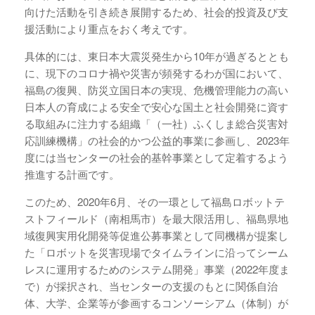
向けた活動を引き続き展開するため、社会的投資及び支
援活動により重点をおく考えです。
具体的には、東日本大震災発生から10年が過ぎるととも
に、現下のコロナ禍や災害が頻発するわが国において、
福島の復興、防災立国日本の実現、危機管理能力の高い
日本人の育成による安全で安心な国土と社会開発に資す
る取組みに注力する組織「（一社）ふくしま総合災害対
応訓練機構」の社会的かつ公益的事業に参画し、2023年
度には当センターの社会的基幹事業として定着するよう
推進する計画です。
このため、2020年6月、その一環として福島ロボットテ
ストフィールド（南相馬市）を最大限活用し、福島県地
域復興実用化開発等促進公募事業として同機構が提案し
た「ロボットを災害現場でタイムラインに沿ってシーム
レスに運用するためのシステム開発」事業（2022年度ま
で）が採択され、当センターの支援のもとに関係自治
体、大学、企業等が参画するコンソーシアム（体制）が