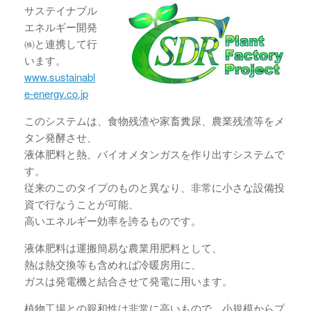
サステイナブル
エネルギー開発
㈱と連携して行
います。
www.sustainabl
e-energy.co.jp
このシステムは、食物残渣や家畜糞尿、農業残渣等をメ
タン発酵させ、
液体肥料と熱、バイオメタンガスを作り出すシステムで
す。
従来のこのタイプのものと異なり、非常に小さな設備投
資で行なうことが可能、
高いエネルギー効率を誇るものです。
液体肥料は運搬簡易な農業用肥料として、
熱は熱交換等も含めれば冷暖房用に、
ガスは発電機と結合させて発電に用います。
植物工場との親和性は非常に高いもので、小規模からプ