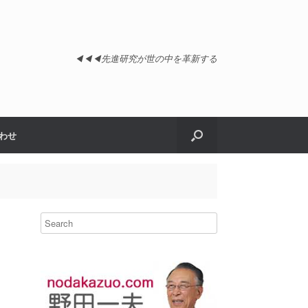
◀︎◀︎◀︎先進研究が世の中を革新する
わせ